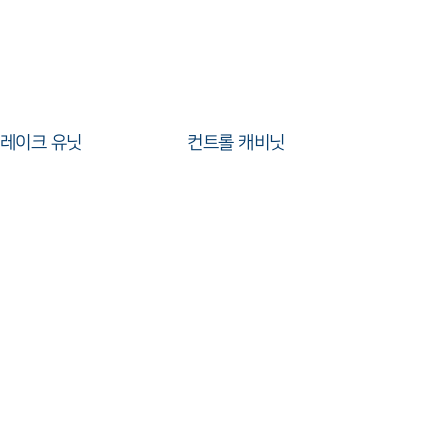
브레이크 유닛
컨트롤 캐비닛